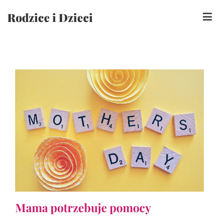
Skip
Rodzice i Dzieci
to
content
Mama potrzebuje pomocy