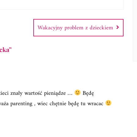
Wakacyjny problem z dzieckiem
cka
”
zieci znały wartość pieniądze …
Będę
aża parenting , wiec chętnie będę tu wracac