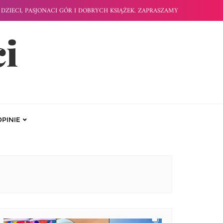
DZIECI, PASJONACI GÓR I DOBRYCH KSIĄŻEK. ZAPRASZAMY
ci
OPINIE