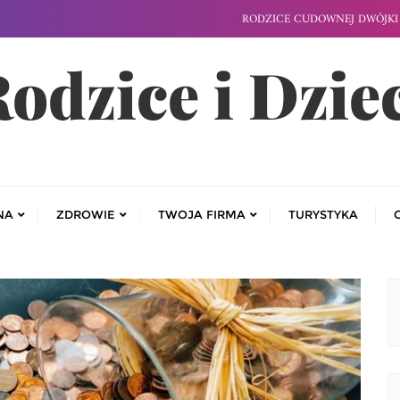
RODZICE CUDOWNEJ DWÓJKI 
odzice i Dzie
NA
ZDROWIE
TWOJA FIRMA
TURYSTYKA