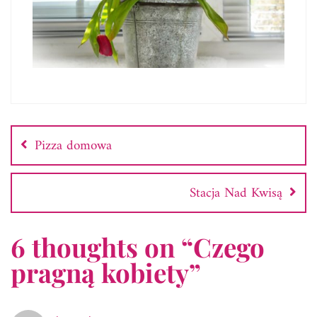
Nawigacja
wpisu
Pizza domowa
Stacja Nad Kwisą
6 thoughts on “
Czego
pragną kobiety
”