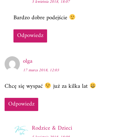
5 kwietnia 2018, 18:07
Bardzo dobre podejście
Odpowiedz
olga
17 marca 2018, 12:03
Chcę się wyspać
już za kilka lat
Odpowiedz
Rodzice & Dzieci