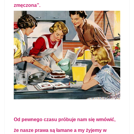
zmęczona”.
Od pewnego czasu próbuje nam się wmówić,
że nasze prawa są łamane a my żyjemy w