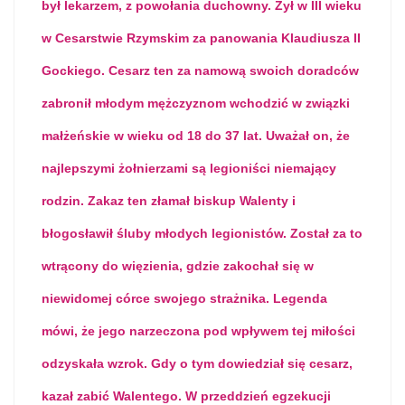
był lekarzem, z powołania duchowny. Żył w III wieku
w Cesarstwie Rzymskim za panowania Klaudiusza II
Gockiego. Cesarz ten za namową swoich doradców
zabronił młodym mężczyznom wchodzić w związki
małżeńskie w wieku od 18 do 37 lat. Uważał on, że
najlepszymi żołnierzami są legioniści niemający
rodzin. Zakaz ten złamał biskup Walenty i
błogosławił śluby młodych legionistów. Został za to
wtrącony do więzienia, gdzie zakochał się w
niewidomej córce swojego strażnika. Legenda
mówi, że jego narzeczona pod wpływem tej miłości
odzyskała wzrok. Gdy o tym dowiedział się cesarz,
kazał zabić Walentego. W przeddzień egzekucji