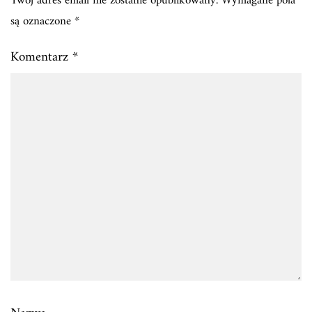
Twój adres email nie zostanie opublikowany.
Wymagane pola
są oznaczone
*
Komentarz
*