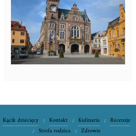
Kącik dziecięcy
Kontakt
Kulinaria
Recenzje
Strefa rodzica
Zdrowie