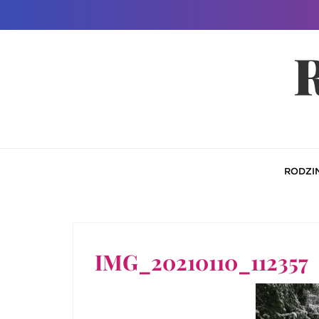
Skip
to
R
content
RODZI
IMG_20210110_112357