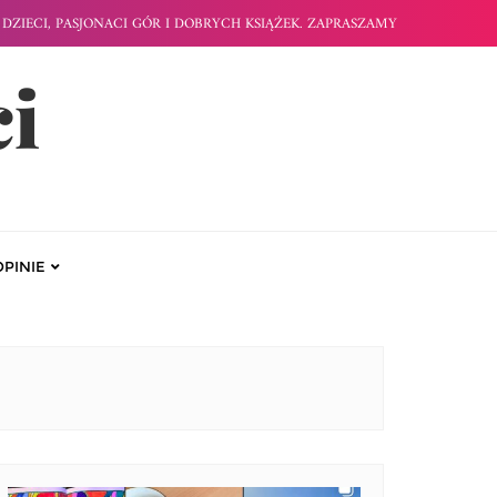
DZIECI, PASJONACI GÓR I DOBRYCH KSIĄŻEK. ZAPRASZAMY
ci
OPINIE