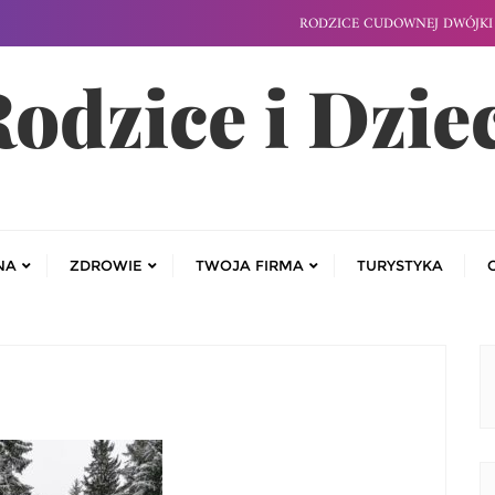
RODZICE CUDOWNEJ DWÓJKI 
odzice i Dzie
NA
ZDROWIE
TWOJA FIRMA
TURYSTYKA