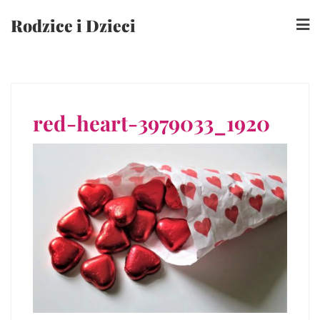
Skip
Rodzice i Dzieci
to
content
red-heart-3979033_1920