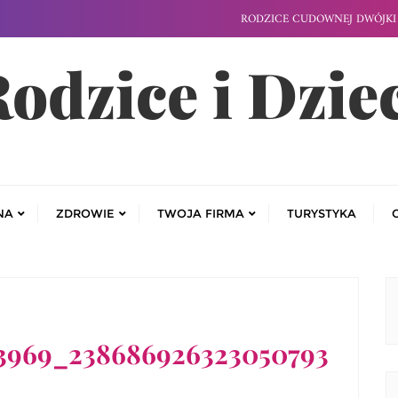
RODZICE CUDOWNEJ DWÓJKI 
odzice i Dzie
NA
ZDROWIE
TWOJA FIRMA
TURYSTYKA
13969_238686926323050793