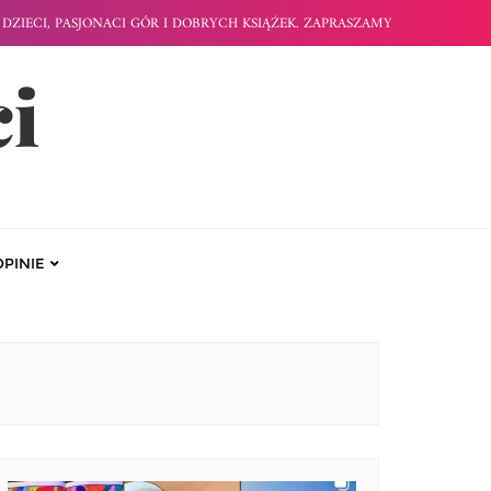
DZIECI, PASJONACI GÓR I DOBRYCH KSIĄŻEK. ZAPRASZAMY
ci
OPINIE