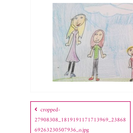
Nawigacja
wpisu
cropped-
27908308_1819191171713969_23868
69263230507936_o.jpg