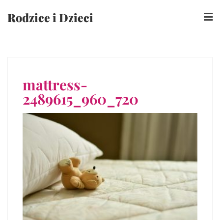
Skip
Rodzice i Dzieci
to
content
mattress-
2489615_960_720