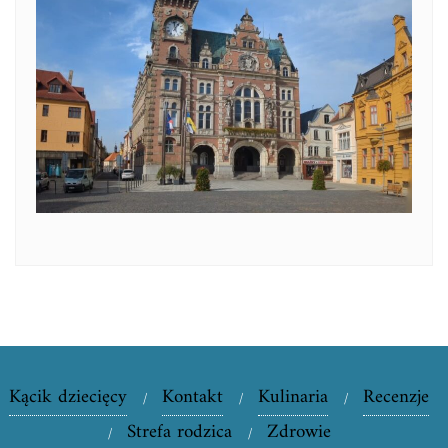
Kącik dziecięcy
Kontakt
Kulinaria
Recenzje
Strefa rodzica
Zdrowie