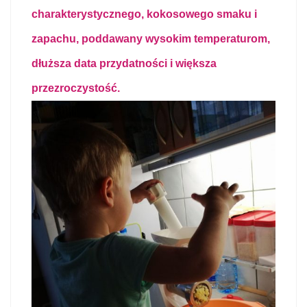
charakterystycznego, kokosowego smaku i
zapachu, p
oddawany wysokim temperaturom,
d
łuższa data przydatności i większa
przezroczystość.