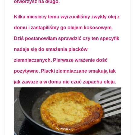
otworzysz na długo.
Kilka miesięcy temu wyrzuciliśmy zwykły olej z
domu i zastąpiliśmy go
olejem kokosowym
.
Dziś postanowiłam sprawdzić czy ten specyfik
nadaje się do smażenia placków
ziemniaczanych. Pierwsze wrażenie dość
pozytywne. Placki ziemniaczane smakują tak
jak zawsze a w domu nie czuć zapachu oleju.