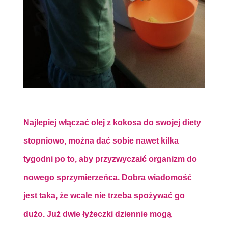
Najlepiej włączać olej z kokosa do swojej diety
stopniowo, można dać sobie nawet kilka
tygodni po to, aby przyzwyczaić organizm do
nowego sprzymierzeńca. Dobra wiadomość
jest taka, że wcale nie trzeba spożywać go
dużo. Już dwie łyżeczki dziennie mogą