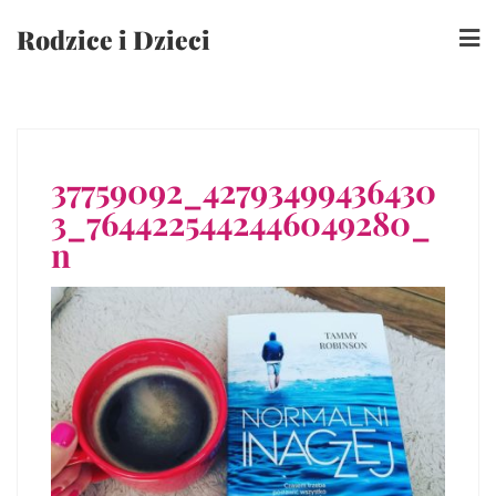
Skip
Rodzice i Dzieci
to
content
37759092_42793499436430
3_7644225442446049280_
n