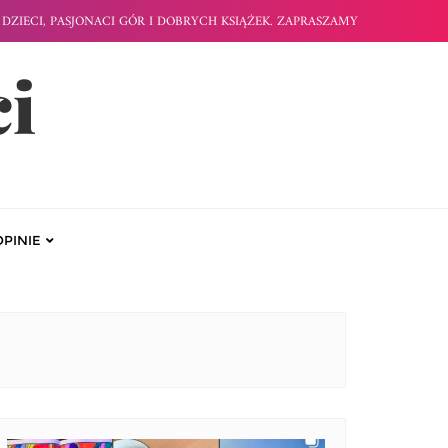
DZIECI, PASJONACI GÓR I DOBRYCH KSIĄŻEK. ZAPRASZAMY
ci
OPINIE