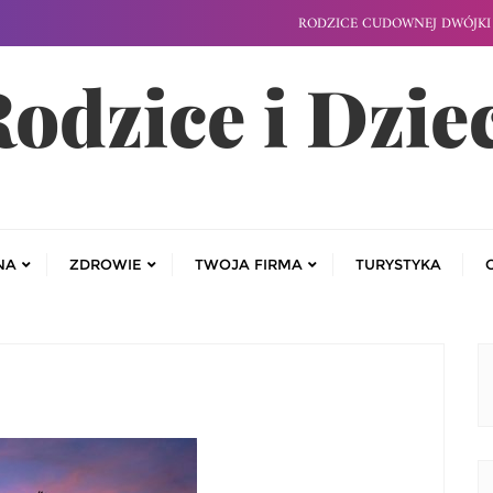
RODZICE CUDOWNEJ DWÓJKI 
odzice i Dzie
NA
ZDROWIE
TWOJA FIRMA
TURYSTYKA