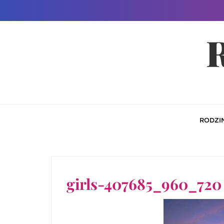
Skip
to
R
content
RODZI
girls-407685_960_720