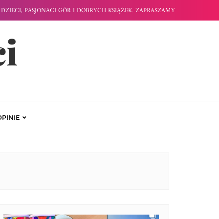
DZIECI, PASJONACI GÓR I DOBRYCH KSIĄŻEK. ZAPRASZAMY
ci
OPINIE