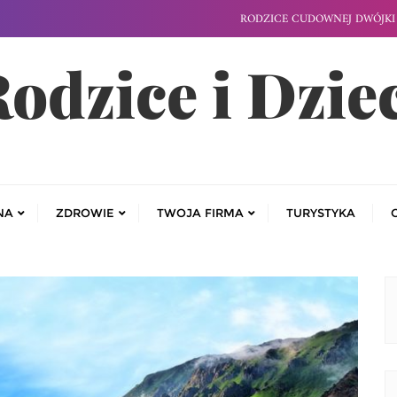
RODZICE CUDOWNEJ DWÓJKI 
odzice i Dzie
NA
ZDROWIE
TWOJA FIRMA
TURYSTYKA