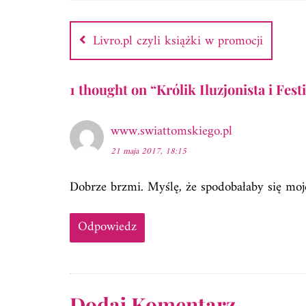
Nawigacja
wpisu
Livro.pl czyli książki w promocji
1 thought on “
Królik Iluzjonista i Fe
www.swiattomskiego.pl
21 maja 2017, 18:15
Dobrze brzmi. Myślę, że spodobałaby się mo
Odpowiedz
Dodaj Komentarz