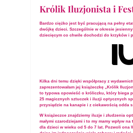
Królik Iluzjonista i F
Bardzo ciężko jest być pracującą na pełny e
dwójkę dzieci. Szczególnie w okresie jesien
dziecięcym co chwile dochodzi do krzyków i pi
Kilka dni temu dzięki współpracy z wydawni
zaprezentowałam jej książeczkę „Królik Iluzjon
to typowa opowieść o króliczku, który biega po
25 magicznych sztuczek i iluzji optycznych sp
przysiądzie na kanapie i z ciekawością odda s
W książeczce znajdziemy iluzje i złudzenia op
małymi czarodziejami i to my mamy wpływ na to
dla dzieci w wieku od 5 do 7 lat. Pozwoli on