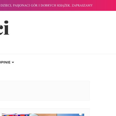
DZIECI, PASJONACI GÓR I DOBRYCH KSIĄŻEK. ZAPRASZAMY
ci
OPINIE