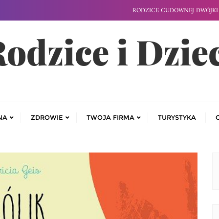
RODZICE CUDOWNEJ DWÓJKI 
odzice i Dzie
NA
ZDROWIE
TWOJA FIRMA
TURYSTYKA