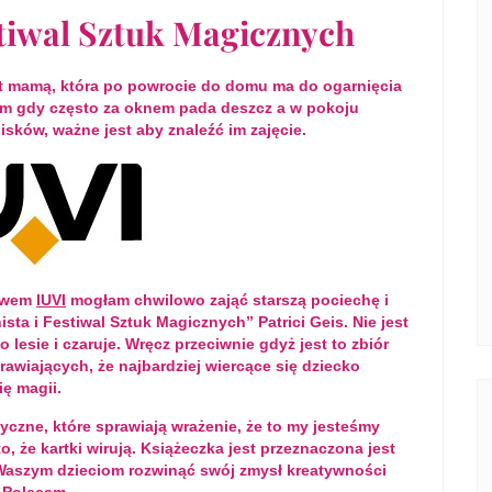
estiwal Sztuk Magicznych
tat mamą, która po powrocie do domu ma do ogarnięcia
nym gdy często za oknem pada deszcz a w pokoju
sków, ważne jest aby znaleźć im zajęcie.
ctwem
IUVI
mogłam chwilowo zająć starszą pociechę i
ista i Festiwal Sztuk Magicznych” Patrici Geis. Nie jest
 lesie i czaruje. Wręcz przeciwnie gdyż jest to zbiór
rawiających, że najbardziej wiercące się dziecko
ię magii.
tyczne, które sprawiają wrażenie, że to my jesteśmy
, że kartki wirują. Książeczka jest przeznaczona jest
a Waszym dzieciom rozwinąć swój zmysł kreatywności