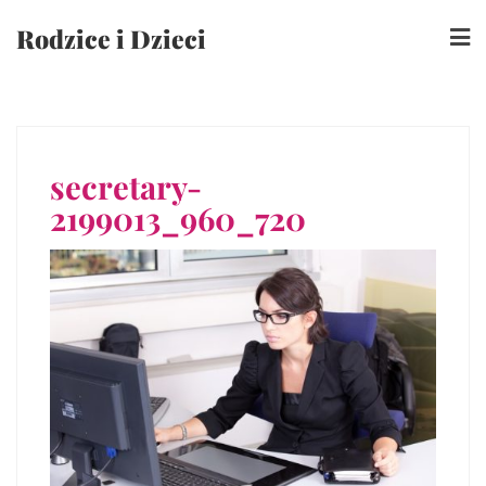
Skip
Rodzice i Dzieci
to
content
secretary-
2199013_960_720