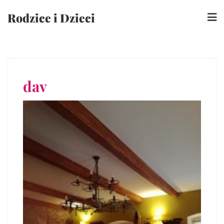
Skip
Rodzice i Dzieci
to
content
dav