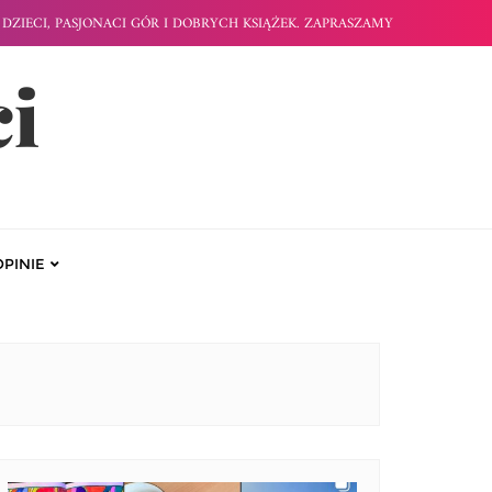
DZIECI, PASJONACI GÓR I DOBRYCH KSIĄŻEK. ZAPRASZAMY
ci
OPINIE