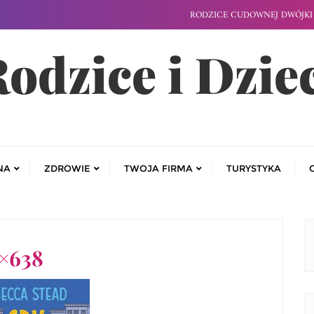
RODZICE CUDOWNEJ DWÓJKI 
odzice i Dzie
NA
ZDROWIE
TWOJA FIRMA
TURYSTYKA
0×638