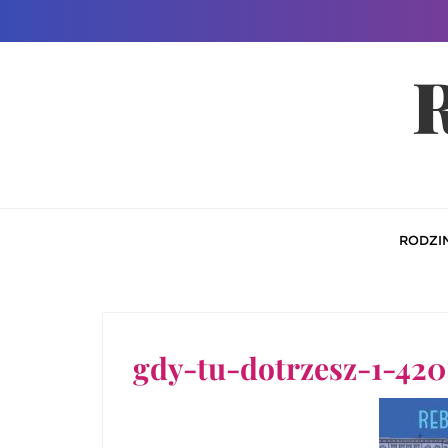
Skip
to
R
content
RODZI
gdy-tu-dotrzesz-1-42