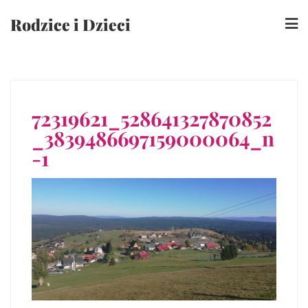
Skip
Rodzice i Dzieci
to
content
72319621_528641327870852
_3839486697159000064_n
-1