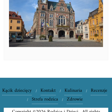
Kącik dziecięcy
Kontakt
Kulinaria
Recenzje
Strefa rodzica
Zdrowie
Copyright ©2026 Rodzice i Dzieci . All rights