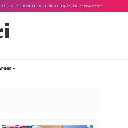
DZIECI, PASJONACI GÓR I DOBRYCH KSIĄŻEK. ZAPRASZAMY
ci
OPINIE