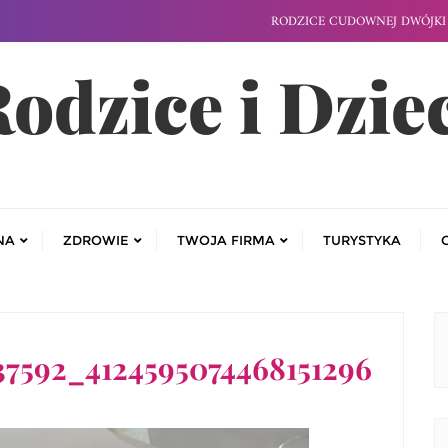
RODZICE CUDOWNEJ DWÓJKI 
odzice i Dzie
NA
ZDROWIE
TWOJA FIRMA
TURYSTYKA
37592_4124595074468151296