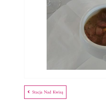
Nawigacja
wpisu
Stacja Nad Kwisą