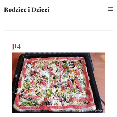
Skip
Rodzice i Dzieci
to
content
p4