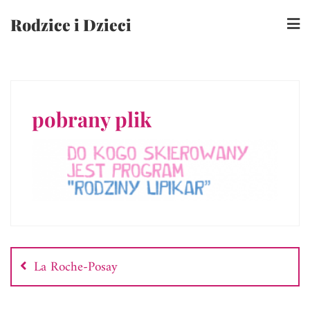
Skip
Rodzice i Dzieci
to
content
pobrany plik
Nawigacja
wpisu
La Roche-Posay