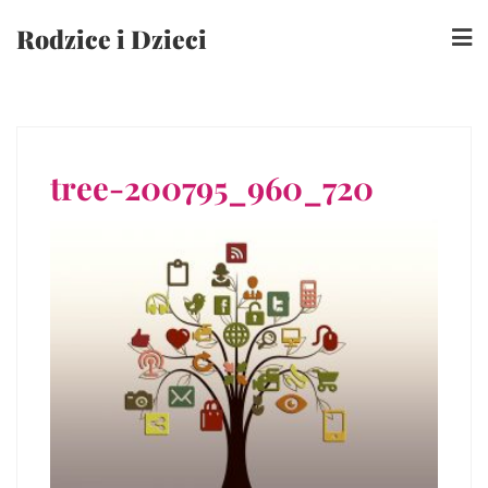
Skip
Rodzice i Dzieci
to
content
tree-200795_960_720