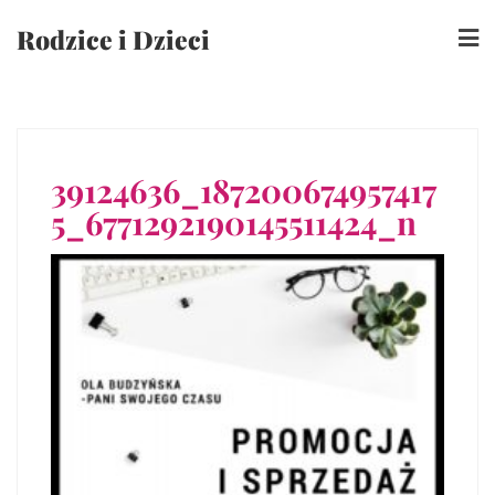
Skip
Rodzice i Dzieci
to
content
39124636_187200674957417
5_6771292190145511424_n