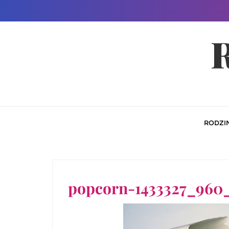
Skip
to
R
content
RODZI
popcorn-1433327_960