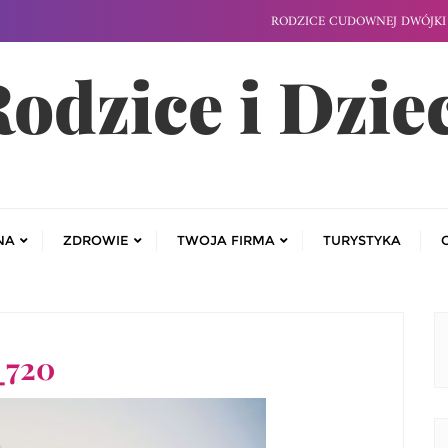
RODZICE CUDOWNEJ DWÓJKI 
odzice i Dzie
NA
ZDROWIE
TWOJA FIRMA
TURYSTYKA
_720