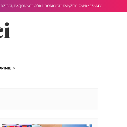
DZIECI, PASJONACI GÓR I DOBRYCH KSIĄŻEK. ZAPRASZAMY
ci
OPINIE