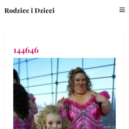
Skip
Rodzice i Dzieci
to
content
144646