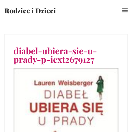
Skip
Rodzice i Dzieci
to
content
diabel-ubiera-sie-u-
prady-p-iext2679127