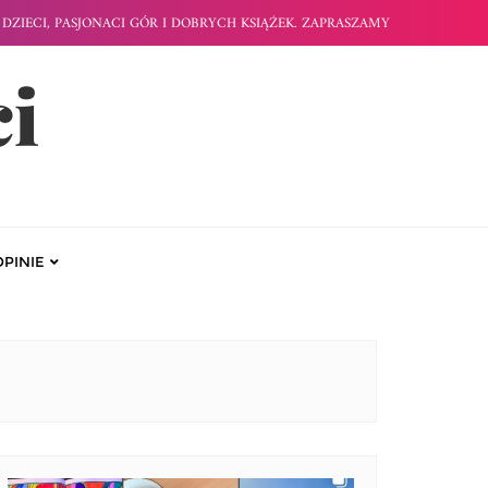
DZIECI, PASJONACI GÓR I DOBRYCH KSIĄŻEK. ZAPRASZAMY
ci
OPINIE