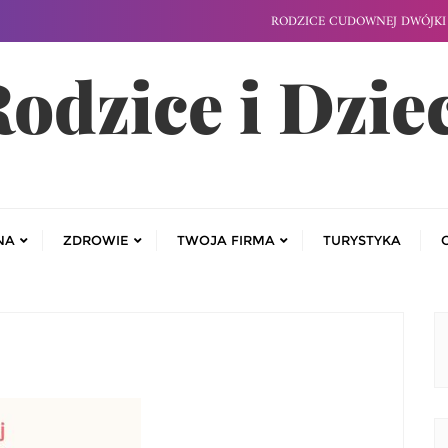
RODZICE CUDOWNEJ DWÓJKI 
odzice i Dzie
NA
ZDROWIE
TWOJA FIRMA
TURYSTYKA