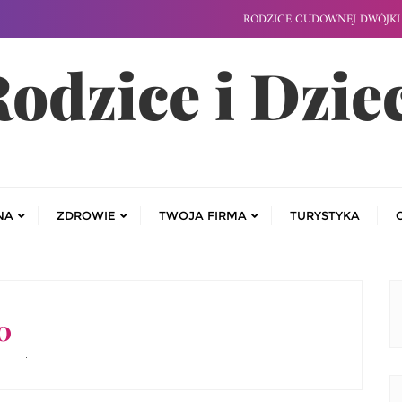
RODZICE CUDOWNEJ DWÓJKI 
odzice i Dzie
NA
ZDROWIE
TWOJA FIRMA
TURYSTYKA
0