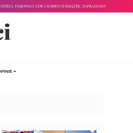
DZIECI, PASJONACI GÓR I DOBRYCH KSIĄŻEK. ZAPRASZAMY
ci
OPINIE