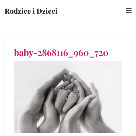
Skip
Rodzice i Dzieci
to
content
baby-2868116_960_720