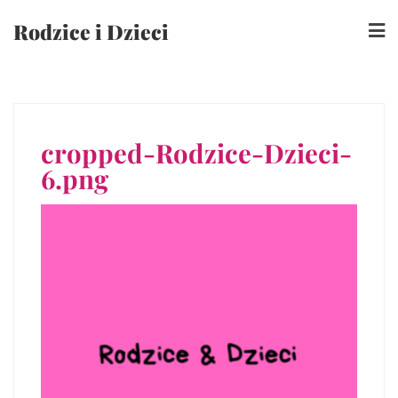
Skip
Rodzice i Dzieci
to
content
cropped-Rodzice-Dzieci-
6.png