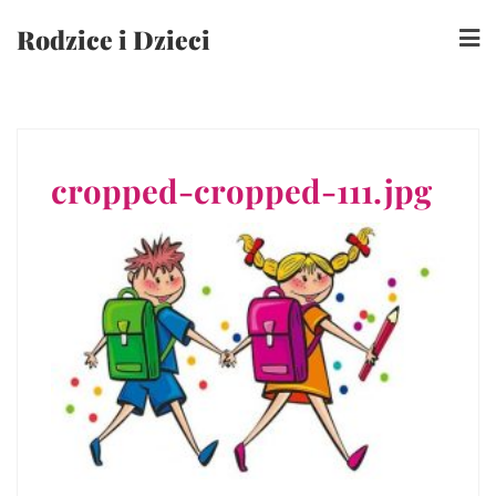
Skip
Rodzice i Dzieci
to
content
cropped-cropped-111.jpg