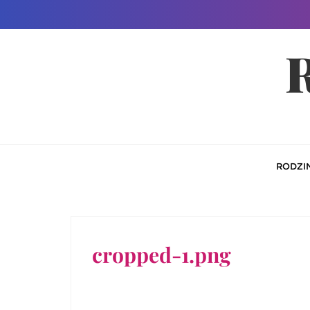
Skip
to
R
content
RODZI
cropped-1.png