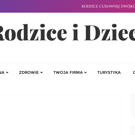
RODZICE CUDOWNEJ DWÓJKI 
odzice i Dzie
NA
ZDROWIE
TWOJA FIRMA
TURYSTYKA