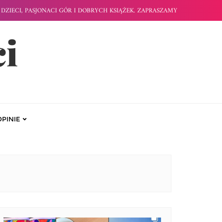
DZIECI, PASJONACI GÓR I DOBRYCH KSIĄŻEK. ZAPRASZAMY
ci
OPINIE