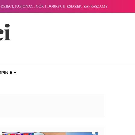
DZIECI, PASJONACI GÓR I DOBRYCH KSIĄŻEK. ZAPRASZAMY
ci
OPINIE