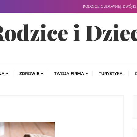
RODZICE CUDOWNEJ DWÓJKI 
odzice i Dzie
NA
ZDROWIE
TWOJA FIRMA
TURYSTYKA