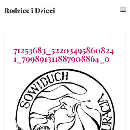
Skip
Rodzice i Dzieci
to
content
71253683_52203495860824
1_799891311887908864_o