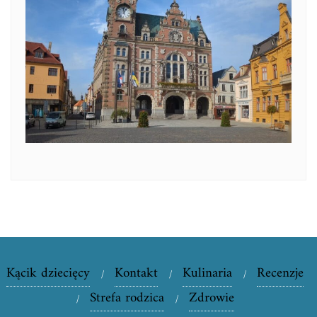
Kącik dziecięcy
Kontakt
Kulinaria
Recenzje
Strefa rodzica
Zdrowie