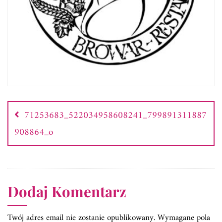
Nawigacja
wpisu
71253683_522034958608241_799891311887
908864_o
Dodaj Komentarz
Twój adres email nie zostanie opublikowany.
Wymagane pola