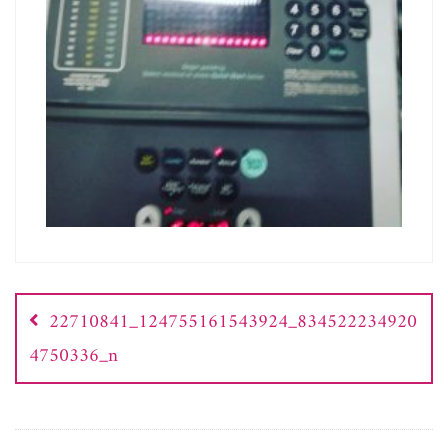
Nawigacja
wpisu
22710841_124755161543924_834522234920
4750336_n