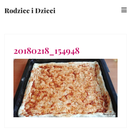
Skip
Rodzice i Dzieci
to
content
20180218_154948