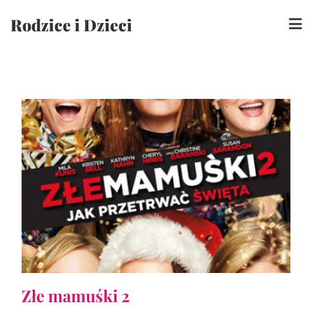
Skip
Rodzice i Dzieci
to
content
Złe mamuśki 2