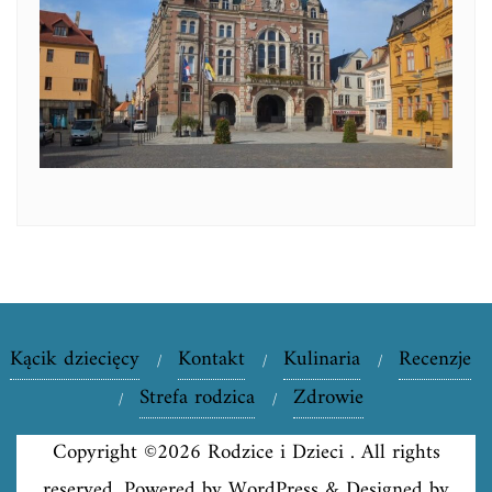
Kącik dziecięcy
Kontakt
Kulinaria
Recenzje
Strefa rodzica
Zdrowie
Copyright ©2026 Rodzice i Dzieci . All rights
reserved.
Powered by
WordPress
&
Designed by